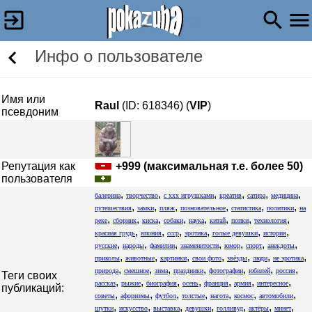
Инфо о пользователе
Имя или
Raul
(ID: 618346) (
VIP
)
псевдоним
Репутация как
+999 (максимальная т.е. более 50)
пользователя
,
,
,
,
,
,
балерина
творчество
с xxx игрушками
креатив
сатира
медицина
,
,
,
,
,
,
путешествия
замки
пляж
позновательное
статистика
политики
на
,
,
,
,
,
,
,
,
реке
сборник
киска
собаки
наука
китай
попки
технология
,
,
,
,
,
,
красиая грудь
япония
ссср
эротика
голые девушки
история
,
,
,
,
,
,
,
русские
народы
фамилии
знаменитости
юмор
спорт
анекдоты
,
,
,
,
,
,
,
приколы
животные
картинки
свои фото
звёзды
люди
не эротика
,
,
,
,
,
,
,
природа
смешное
зима
праздники
фотографии
юбилей
россия
Теги своих
,
,
,
,
,
,
,
рассказ
рыжие
биография
осень
франция
армия
интересное
публикаций:
,
,
,
,
,
,
,
советы
афоризмы
футбол
толстые
нагота
космос
автомобили
,
,
,
,
,
,
,
шутки
искусство
выставка
девушки
голливуд
актёры
минет