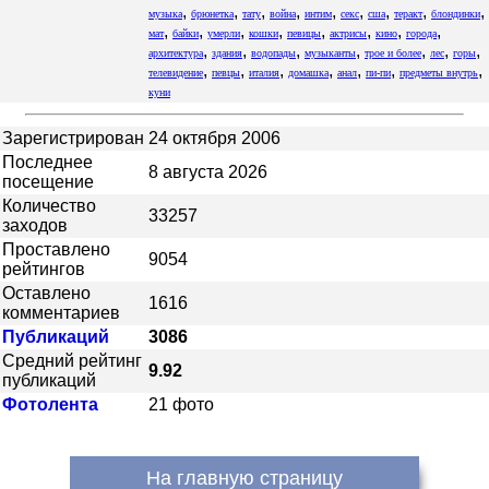
,
,
,
,
,
,
,
,
,
музыка
брюнетка
тату
война
интим
секс
сша
теракт
блондинки
,
,
,
,
,
,
,
,
мат
байки
умерли
кошки
певицы
актрисы
кино
города
,
,
,
,
,
,
,
архитектура
здания
водопады
музыканты
трое и более
лес
горы
,
,
,
,
,
,
,
телевидение
певцы
италия
домашка
анал
пи-пи
предметы внутрь
куни
Зарегистрирован
24 октября 2006
Последнее
8 августа 2026
посещение
Количество
33257
заходов
Проставлено
9054
рейтингов
Оставлено
1616
комментариев
Публикаций
3086
Средний рейтинг
9.92
публикаций
Фотолента
21 фото
На главную страницу