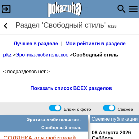
Раздел 'Свободный стиль'
6328
Лучшее в разделе
|
Мои рейтинги в разделе
pkz
>
Эротика-любительское
>
Свободный стиль
< подразделов нет >
Показать список ВСЕХ разделов
Блоки с фото
Свежее
Свежие публикации
Эротика-любительское -
Свободный стиль
08 Августа 2026
СОЛЯНКА для любителей
Суббота