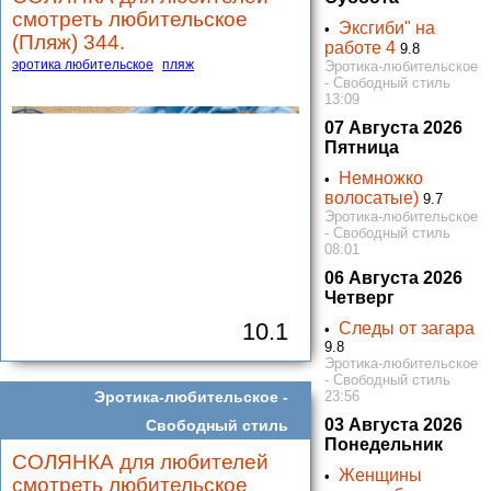
смотреть любительское
Эксгиби" на
•
(Пляж) 344.
работе 4
9.8
эротика любительское
пляж
Эротика-любительское
- Свободный стиль
13:09
07 Августа 2026
Пятница
Немножко
•
волосатые)
9.7
Эротика-любительское
- Свободный стиль
08:01
06 Августа 2026
Четверг
10.1
Следы от загара
•
9.8
Эротика-любительское
- Свободный стиль
23:56
Эротика-любительское -
03 Августа 2026
Свободный стиль
Понедельник
СОЛЯНКА для любителей
Женщины
•
смотреть любительское