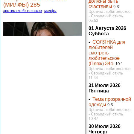
должны быть
(МИЛФЫ) 285
счастливы
9.3
эротика любительское
милфы
Эротика-любительское
- Свободный стиль
05:53
01 Августа 2026
Суббота
СОЛЯНКА для
•
любителей
смотреть
любительское
(Пляж) 344.
10.1
Эротика-любительское
- Свободный стиль
11:44
31 Июля 2026
Пятница
Тема прозрачной
•
одежды
9.3
Эротика-любительское
- Свободный стиль
10:47
30 Июля 2026
Четверг