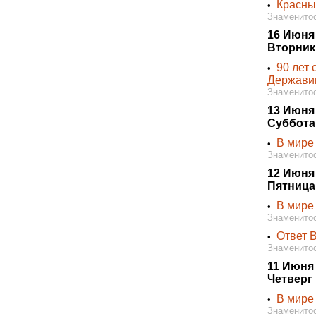
Красны
•
Знаменитос
16 Июня
Вторник
90 лет
•
Держави
Знаменитос
13 Июня
Суббота
В мире
•
Знаменитос
12 Июня
Пятница
В мире
•
Знаменитос
Ответ В
•
Знаменитос
11 Июня
Четверг
В мире
•
Знаменитос