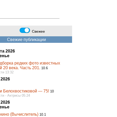
Свежее
Свежие публикации
та 2026
енье
дборка редких фото известных
й 20 века. Часть 201.
10.6
ти 13:32
 2026
и Белохвостиковой — 75!
10
ти - Актрисы 05:24
 2026
енье
 кино (Вычислитель)
10.1