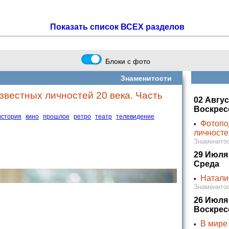
Показать список ВСЕХ разделов
Блоки с фото
Знаменитости
звестных личностей 20 века. Часть
02 Авгус
Воскрес
история
кино
прошлое
ретро
театр
телевидение
Фотопо
•
личносте
Знаменитос
29 Июля
Среда
Натали
•
Знаменитос
26 Июля
Воскрес
В мире
•