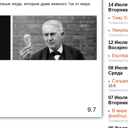
ьёзные люди, которые даже немного "не от мира
14 Июля
Вторник
Тому Х
•
Знаменитос
Умерла
•
Знаменитос
12 Июля
Воскрес
Екатери
•
Знаменитос
08 Июля
Среда
Сильве
•
10.9
Знаменитос
07 Июля
Вторник
9.7
В мире
•
флейты)
Знаменитос