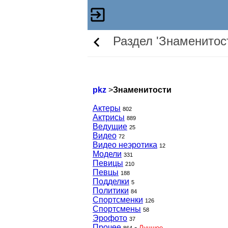
Раздел 'Знаменитос
pkz
>
Знаменитости
Актеры
802
Актрисы
889
Ведущие
25
Видео
72
Видео неэротика
12
Модели
331
Певицы
210
Певцы
188
Подделки
5
Политики
84
Спортсменки
126
Спортсмены
58
Эрофото
37
Прочее
-
Лучшее