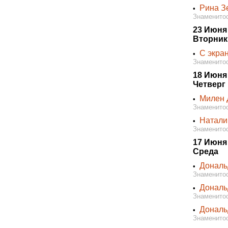
Рина З
•
Знаменитос
23 Июня
Вторник
С экра
•
Знаменитос
18 Июня
Четверг
Милен
•
Знаменитос
Натали
•
Знаменитос
17 Июня
Среда
Дональд
•
Знаменитос
Дональ
•
Знаменитос
Дональ
•
Знаменитос