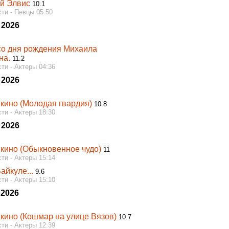
й Элвис
10.1
ти - Певцы 05:50
 2026
 со дня рождения Михаила
на.
11.2
ти - Актеры 04:36
 2026
 кино (Молодая гвардия)
10.8
ти - Актеры 18:30
 2026
 кино (Обыкновенное чудо)
11
ти - Актеры 15:14
айкуле...
9.6
ти - Актеры 15:10
 2026
 кино (Кошмар на улице Вязов)
10.7
ти - Актеры 12:39