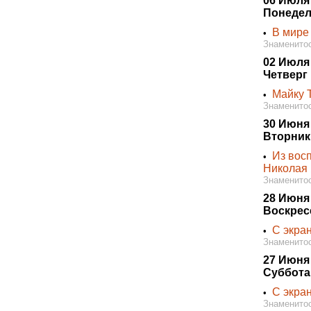
06 Июля
Понедел
В мире
•
Знаменитос
02 Июля
Четверг
Майку 
•
Знаменитос
30 Июня
Вторник
Из вос
•
Николая
Знаменитос
28 Июня
Воскрес
С экра
•
Знаменитос
27 Июня
Суббота
С экра
•
Знаменитос