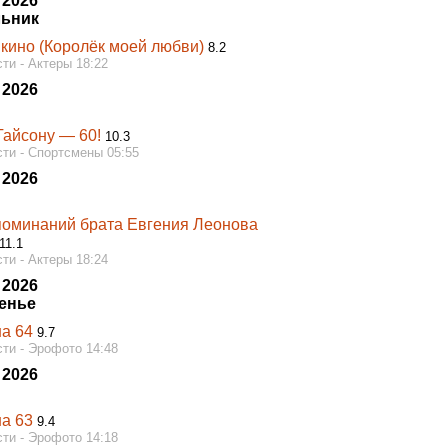
 2026
ьник
 кино (Королёк моей любви)
8.2
ти - Актеры 18:22
 2026
Тайсону — 60!
10.3
ти - Спортсмены 05:55
 2026
поминаний брата Евгения Леонова
11.1
ти - Актеры 18:24
 2026
енье
на 64
9.7
ти - Эрофото 14:48
 2026
на 63
9.4
ти - Эрофото 14:18