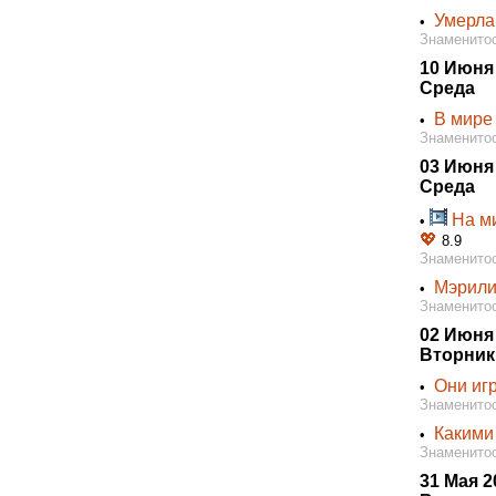
Умерла
•
Знаменитос
10 Июня
Среда
В мире 
•
Знаменитос
03 Июня
Среда
На ми
•
💖
8.9
Знаменитос
Мэрили
•
Знаменитос
02 Июня
Вторник
Они иг
•
Знаменитос
Какими
•
Знаменитос
31 Мая 2