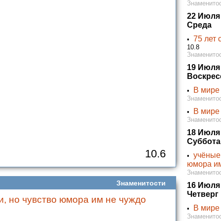
Знаменитос
22 Июля
Среда
75 лет
•
10.8
Знаменитос
19 Июля
Воскрес
В мире
•
Знаменитос
В мире 
•
Знаменитос
18 Июля
Суббота
10.6
учёные 
•
юмора и
Знаменитос
Знаменитости
16 Июля
Четверг
и, нo чувство юмора им не чуждо
В мире
•
Знаменитос