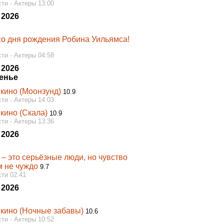
ти - Актеры 13:00
 2026
 со дня рождения Робина Уильямса!
ти - Актеры 04:58
 2026
енье
 кино (Моонзунд)
10.9
ти - Актеры 14:03
кино (Скала)
10.9
ти - Актеры 13:36
 2026
– это серьёзные люди, нo чувство
м не чуждо
9.7
ти 02:41
 2026
 кино (Ночные забавы)
10.6
ти - Актеры 10:52