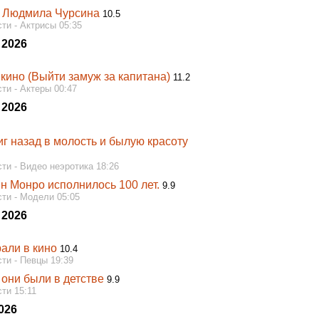
 Людмила Чурсина
10.5
ти - Актрисы 05:35
 2026
кино (Выйти замуж за капитана)
11.2
ти - Актеры 00:47
 2026
г назад в молость и былую красоту
ти - Видео неэротика 18:26
н Монро исполнилось 100 лет.
9.9
ти - Модели 05:05
 2026
рали в кино
10.4
ти - Певцы 19:39
 они были в детстве
9.9
ти 15:11
026