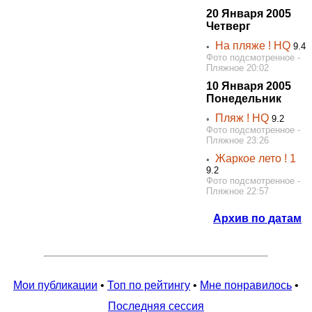
20 Января 2005
Четверг
На пляже ! HQ
◦
9.4
Фото подсмотренное -
Пляжное 20:02
10 Января 2005
Понедельник
Пляж ! HQ
◦
9.2
Фото подсмотренное -
Пляжное 23:26
Жаркое лето ! 1
◦
9.2
Фото подсмотренное -
Пляжное 22:57
Архив по датам
Мои публикации
•
Топ по рейтингу
•
Мне понравилось
•
Последняя сессия