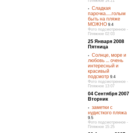
Пляжное 14:21
Сладкая
◦
парочка.....голым
быть на пляже
МОЖНО
9.4
Фото подсмотренное -
Пляжное 02:03
25 Января 2008
Пятница
Солнце, море и
◦
любовь ... очень
интересный и
красивый
подсмотр
9.4
Фото подсмотренное -
Пляжное 13:07
04 Сентября 2007
Вторник
заметки с
◦
нудисткого пляжа
9.5
Фото подсмотренное -
Пляжное 15:25