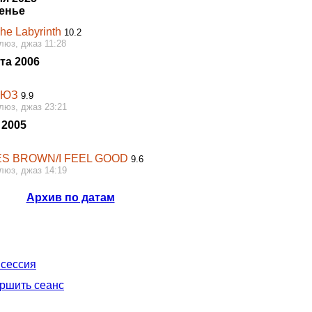
енье
The Labyrinth
10.2
люз, джаз 11:28
та 2006
ЛЮЗ
9.9
люз, джаз 23:21
 2005
S BROWN/I FEEL GOOD
9.6
люз, джаз 14:19
Архив по датам
 сессия
ршить сеанс