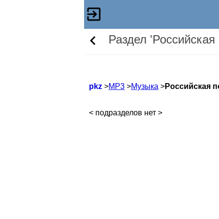
Раздел 'Российская
pkz
>
МР3
>
Музыка
>
Российская п
< подразделов нет >