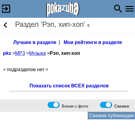
Раздел 'Рэп, хип-хоп'
0
Лучшее в разделе
|
Мои рейтинги в разделе
pkz
>
МР3
>
Музыка
>
Рэп, хип-хоп
< подразделов нет >
Показать список ВСЕХ разделов
Блоки с фото
Свежее
Свежие публикации